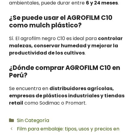
ambientales, puede durar entre
6 y 24 meses
.
¿Se puede usar el AGROFILM C10
como mulch plástico?
Sí. El agrofilm negro C10 es ideal para
controlar
malezas, conservar humedad y mejorar la
productividad de los cultivos
.
¿Dónde comprar AGROFILM C10 en
Perú?
Se encuentra en
distribuidores agrícolas,
empresas de plásticos industriales y tiendas
retail
como Sodimac o Promart.
Categorías
Sin Categoría
Film para embalaje: tipos, usos y precios en