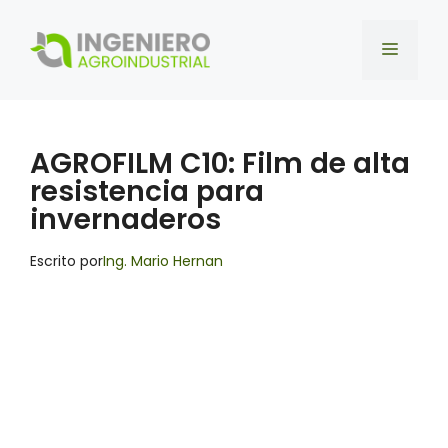
Saltar
al
Menú
contenido
AGROFILM C10: Film de alta
resistencia para
invernaderos
Escrito por
Ing. Mario Hernan