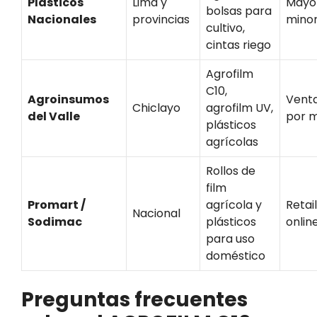
Plásticos
Lima y
Mayor
bolsas para
Nacionales
provincias
minor
cultivo,
cintas riego
Agrofilm
C10,
Agroinsumos
Venta
Chiclayo
agrofilm UV,
del Valle
por 
plásticos
agrícolas
Rollos de
film
Promart /
agrícola y
Retail
Nacional
Sodimac
plásticos
onlin
para uso
doméstico
Preguntas frecuentes