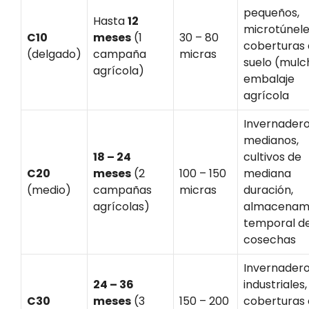
pequeños,
Hasta
12
microtúnele
C10
meses
(1
30 – 80
coberturas
(delgado)
campaña
micras
suelo (mulc
agrícola)
embalaje
agrícola
Invernader
medianos,
18 – 24
cultivos de
C20
meses
(2
100 – 150
mediana
(medio)
campañas
micras
duración,
agrícolas)
almacenam
temporal d
cosechas
Invernader
24 – 36
industriales,
C30
meses
(3
150 – 200
coberturas