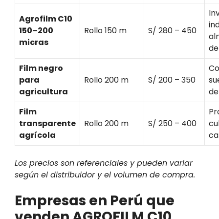
In
Agrofilm C10
in
150–200
Rollo 150 m
S/ 280 – 450
al
micras
de
Film negro
Co
para
Rollo 200 m
S/ 200 – 350
su
agricultura
de
Film
Pr
transparente
Rollo 200 m
S/ 250 – 400
cu
agrícola
ca
Los precios son referenciales y pueden variar
según el distribuidor y el volumen de compra.
Empresas en Perú que
venden AGROFILM C10