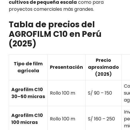
cultivos de pequeña escala
como para
proyectos comerciales más grandes.
Tabla de precios del
AGROFILM C10 en Perú
(2025)
Precio
Tipo de film
Presentación
aproximado
agrícola
(2025)
Co
Agrofilm C10
Rollo 100 m
S/ 90 – 150
su
30–50 micras
ag
In
Agrofilm C10
Rollo 100 m
S/ 160 – 250
pe
100 micras
mi