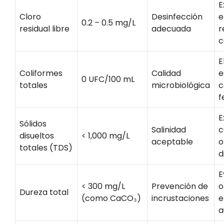
E
Cloro
Desinfección
e
0.2 – 0.5 mg/L
residual libre
adecuada
r
c
E
Coliformes
Calidad
e
0 UFC/100 mL
totales
microbiológica
c
f
E
Sólidos
Salinidad
c
disueltos
< 1,000 mg/L
aceptable
o
totales (TDS)
d
E
< 300 mg/L
Prevención de
o
Dureza total
(como CaCO₃)
incrustaciones
e
a