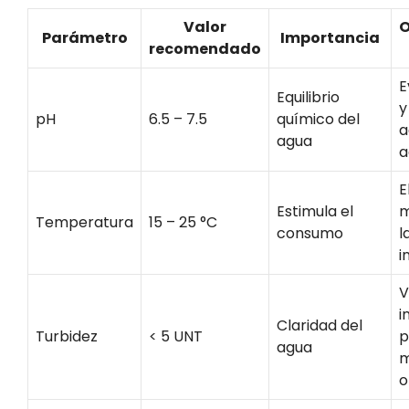
Valor
O
Parámetro
Importancia
recomendado
E
Equilibrio
y
pH
6.5 – 7.5
químico del
a
agua
a
E
Estimula el
m
Temperatura
15 – 25 °C
consumo
l
i
V
i
Claridad del
Turbidez
< 5 UNT
p
agua
m
o