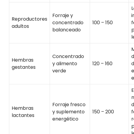
L
Forraje y
i
Reproductores
concentrado
100 – 150
f
adultos
balanceado
p
l
Concentrado
d
Hembras
y alimento
120 – 160
d
gestantes
verde
e
e
E
Forraje fresco
d
Hembras
y suplemento
150 – 200
f
lactantes
energético
r
p
l