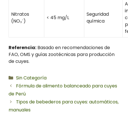
A
i
Nitratos
Seguridad
< 45 mg/L
c
(NO₃⁻)
química
p
f
Referencia:
Basado en recomendaciones de
FAO, OMS y guías zootécnicas para producción
de cuyes.
Categorías
Sin Categoría
Fórmula de alimento balanceado para cuyes
de Perú
Tipos de bebederos para cuyes: automáticos,
manuales