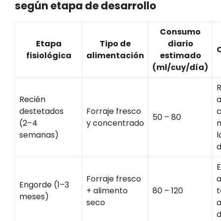
según etapa de desarrollo
Consumo
Etapa
Tipo de
diario
fisiológica
alimentación
estimado
(ml/cuy/día)
R
Recién
destetados
Forraje fresco
c
50 – 80
(2–4
y concentrado
m
semanas)
l
d
E
Forraje fresco
a
Engorde (1–3
+ alimento
80 – 120
meses)
seco
a
d