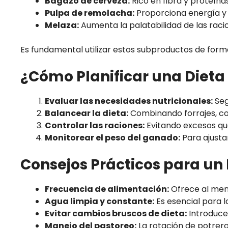
Bagazo de cerveza:
Rico en fibra y proteína
Pulpa de remolacha:
Proporciona energía y m
Melaza:
Aumenta la palatabilidad de las raci
Es fundamental utilizar estos subproductos de forma
¿Cómo Planificar una Dieta
Evaluar las necesidades nutricionales:
Seg
Balancear la dieta:
Combinando forrajes, co
Controlar las raciones:
Evitando excesos qu
Monitorear el peso del ganado:
Para ajustar
Consejos Prácticos para un 
Frecuencia de alimentación:
Ofrece al meno
Agua limpia y constante:
Es esencial para l
Evitar cambios bruscos de dieta:
Introduce
Manejo del pastoreo:
La rotación de potreros