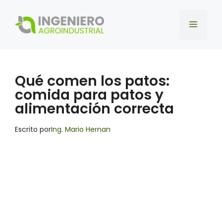
Saltar
al
Menú
contenido
Qué comen los patos:
comida para patos y
alimentación correcta
Escrito por
Ing. Mario Hernan