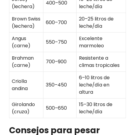
400–500
(lechera)
leche/día
Brown Swiss
20–25 litros de
600–700
(lechera)
leche/día
Angus
Excelente
550–750
(carne)
marmoleo
Brahman
Resistente a
700–900
(carne)
climas tropicales
6–10 litros de
Criolla
350–450
leche/día en
andina
altura
Girolando
15–30 litros de
500–650
(cruza)
leche/día
Consejos para pesar