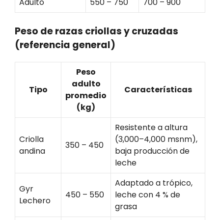
Adulto
550 – 750
700 – 900
Peso de razas criollas y cruzadas
(referencia general)
Peso
adulto
Tipo
Características
promedio
(kg)
Resistente a altura
Criolla
(3,000–4,000 msnm),
350 – 450
andina
baja producción de
leche
Adaptado a trópico,
Gyr
450 – 550
leche con 4 % de
Lechero
grasa