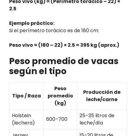
Peso vivo (kg) = (Perímetro torácico – 22) ×
2.5
Ejemplo práctico:
Si el perímetro torácico es de 180 cm:
Peso vivo = (180 – 22) × 2.5 = 395 kg (aprox.)
Peso promedio de vacas
según el tipo
Peso
Producción de
Tipo / Raza
promedio
leche/carne
(kg)
Holstein
25–35 litros de
600–700
(lechera)
leche/día
Jersey
15–20 litros de