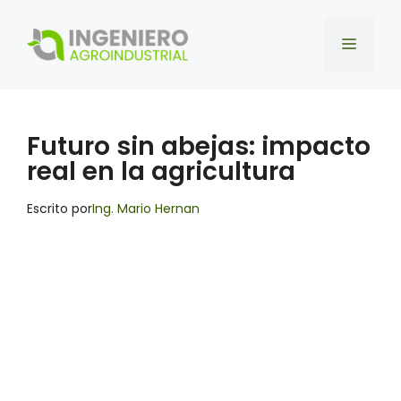
Saltar
al
Menú
contenido
Futuro sin abejas: impacto
real en la agricultura
Escrito por
Ing. Mario Hernan