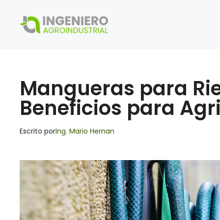
Saltar
al
contenido
Mangueras para Rieg
Beneficios para Agr
Escrito por
Ing. Mario Hernan