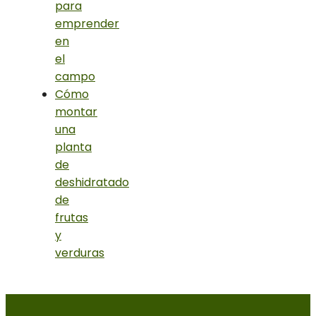
para
emprender
en
el
campo
Cómo
montar
una
planta
de
deshidratado
de
frutas
y
verduras