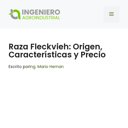
Saltar
al
Menú
contenido
Raza Fleckvieh: Origen,
Características y Precio
Escrito por
Ing. Mario Hernan