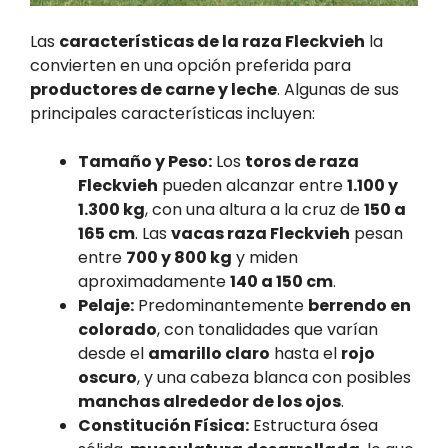
Las
características de la raza Fleckvieh
la
convierten en una opción preferida para
productores de carne y leche
. Algunas de sus
principales características incluyen:
Tamaño y Peso:
Los
toros de raza
Fleckvieh
pueden alcanzar entre
1.100 y
1.300 kg
, con una altura a la cruz de
150 a
165 cm
. Las
vacas raza Fleckvieh
pesan
entre
700 y 800 kg
y miden
aproximadamente
140 a 150 cm
.
Pelaje:
Predominantemente
berrendo en
colorado
, con tonalidades que varían
desde el
amarillo claro
hasta el
rojo
oscuro
, y una cabeza blanca con posibles
manchas alrededor de los ojos
.
Constitución Física:
Estructura ósea